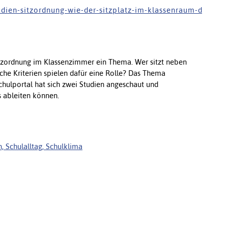
 u d i e n - s i t z o r d n u n g - w i e - d e r - s i t z p l a t z - i m - k l a s s e n r a u m - d
Sitzordnung im Klassenzimmer ein Thema. Wer sitzt neben
he Kriterien spielen dafür eine Rolle? Das Thema
chulportal hat sich zwei Studien angeschaut und
 ableiten können.
, Schulalltag, Schulklima