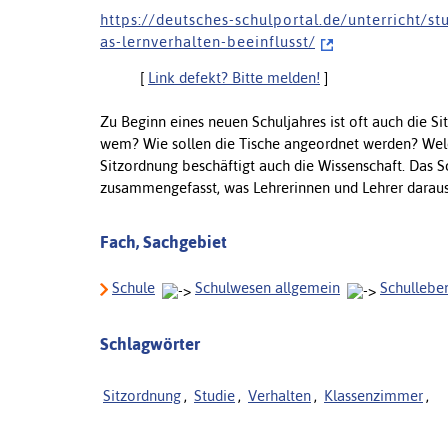
h t t p s : / / d e u t s c h e s - s c h u l p o r t a l . d e / u n t e r r i c h t / s t
a s - l e r n v e r h a l t e n - b e e i n f l u s s t /
[
Link defekt? Bitte melden!
]
Zu Beginn eines neuen Schuljahres ist oft auch die 
wem? Wie sollen die Tische angeordnet werden? Welc
Sitzordnung beschäftigt auch die Wissenschaft. Das S
zusammengefasst, was Lehrerinnen und Lehrer daraus
Fach, Sachgebiet
Schule
Schulwesen allgemein
Schulleben
Schlagwörter
Sitzordnung
,
Studie
,
Verhalten
,
Klassenzimmer
,