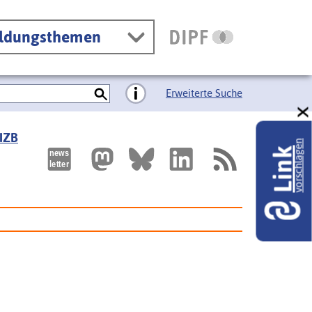
ildungsthemen
Erweiterte Suche
 IZB
vorschlagen
Link