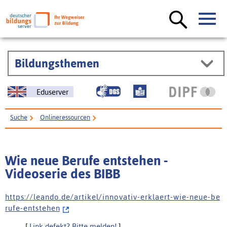
Bildungsthemen
Eduserver
Suche
Onlineressourcen
Wie neue Berufe entstehen - Videoserie des BIBB
Wie neue Berufe entstehen -
Videoserie des BIBB
h t t p s : / / l e a n d o . d e / a r t i k e l / i n n o v a t i v - e r k l a e r t - w i e - n e u e - b e
r u f e - e n t s t e h e n
[
Link defekt? Bitte melden!
]