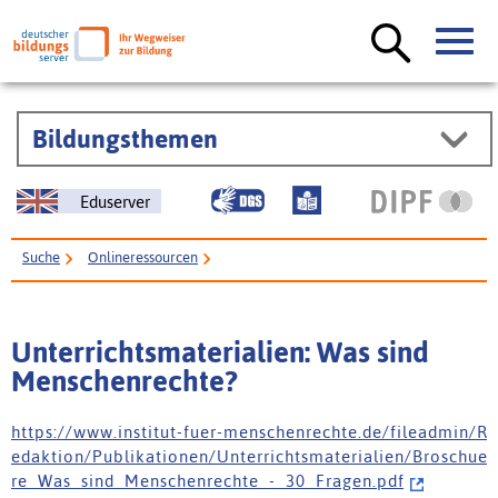
Bildungsthemen
Eduserver
Suche
Onlineressourcen
Unterrichtsmaterialien: Was sind Menschenrechte?
Unterrichtsmaterialien: Was sind
Menschenrechte?
h t t p s : / / w w w . i n s t i t u t - f u e r - m e n s c h e n r e c h t e . d e / f i l e a d m i n / R
e d a k t i o n / P u b l i k a t i o n e n / U n t e r r i c h t s m a t e r i a l i e n / B r o s c h u e
r e _ W a s _ s i n d _ M e n s c h e n r e c h t e _ - _ 3 0 _ F r a g e n . p d f