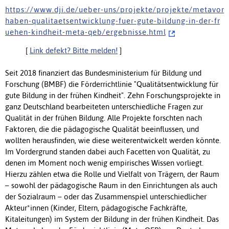
h t t p s : / / w w w . d j i . d e / u e b e r - u n s / p r o j e k t e / p r o j e k t e / m e t a v o r
h a b e n - q u a l i t a e t s e n t w i c k l u n g - f u e r - g u t e - b i l d u n g - i n - d e r - f r
u e h e n - k i n d h e i t - m e t a - q e b / e r g e b n i s s e . h t m l
[
Link defekt? Bitte melden!
]
Seit 2018 finanziert das Bundesministerium für Bildung und
Forschung (BMBF) die Förderrichtlinie "Qualitätsentwicklung für
gute Bildung in der frühen Kindheit". Zehn Forschungsprojekte in
ganz Deutschland bearbeiteten unterschiedliche Fragen zur
Qualität in der frühen Bildung. Alle Projekte forschten nach
Faktoren, die die pädagogische Qualität beeinflussen, und
wollten herausfinden, wie diese weiterentwickelt werden könnte.
Im Vordergrund standen dabei auch Facetten von Qualität, zu
denen im Moment noch wenig empirisches Wissen vorliegt.
Hierzu zählen etwa die Rolle und Vielfalt von Trägern, der Raum
– sowohl der pädagogische Raum in den Einrichtungen als auch
der Sozialraum – oder das Zusammenspiel unterschiedlicher
Akteur*innen (Kinder, Eltern, pädagogische Fachkräfte,
Kitaleitungen) im System der Bildung in der frühen Kindheit. Das