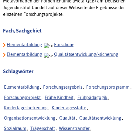
Metavorhaben der Förderrichtlinie (Meta-QEB) am Deutschen
Jugendinstitut bündelt auf dieser Webseite die Ergebnisse der
einzelnen Forschungsprojekte.
Fach, Sachgebiet
Elementarbildung
Forschung
Elementarbildung
Qualitätsentwicklung/-sicherung
Schlagwörter
Elementarbildung
,
Forschungsergebnis
,
Forschungsprogramm
,
Forschungsprojekt
,
Frühe Kindheit
,
Frühpädagogik
,
Kindertagesbetreuung
,
Kindertagesstätte
,
Organisationsentwicklung
,
Qualität
,
Qualitätsentwicklung
,
Sozialraum
,
Trägerschaft
,
Wissenstransfer
,