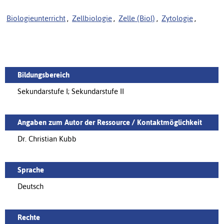
Biologieunterricht
,
Zellbiologie
,
Zelle (Biol)
,
Zytologie
,
Bildungsbereich
Sekundarstufe I; Sekundarstufe II
Angaben zum Autor der Ressource / Kontaktmöglichkeit
Dr. Christian Kubb
Sprache
Deutsch
Rechte