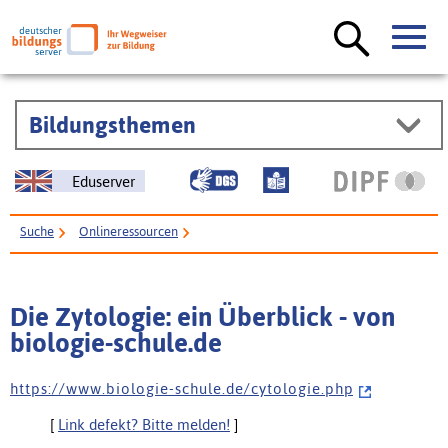
Bildungsthemen
Eduserver
Suche
Onlineressourcen
Die Zytologie: ein Überblick - von biologie-schule.de
Die Zytologie: ein Überblick - von
biologie-schule.de
h t t p s : / / w w w . b i o l o g i e - s c h u l e . d e / c y t o l o g i e . p h p
[
Link defekt? Bitte melden!
]