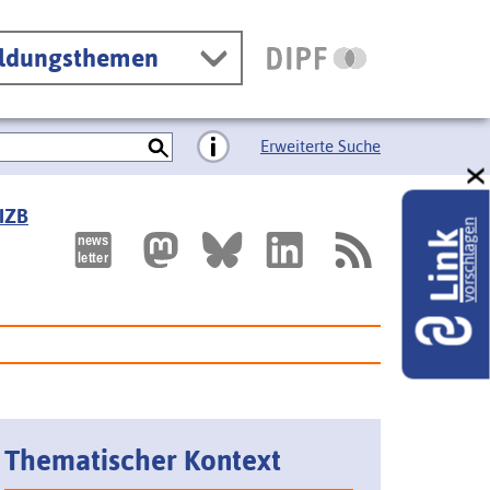
ildungsthemen
Erweiterte Suche
 IZB
vorschlagen
Link
Thematischer Kontext