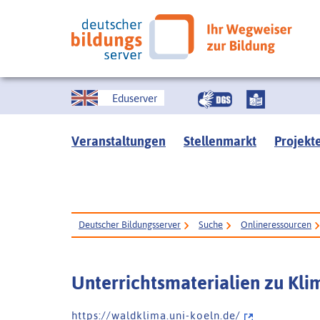
Eduserver
Veranstaltungen
Stellenmarkt
Projekt
Deutscher Bildungsserver
Suche
Onlineressourcen
Unterrichtsmaterialien zu Kl
h t t p s : / / w a l d k l i m a . u n i - k o e l n . d e /