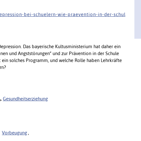
d e p r e s s i o n - b e i - s c h u e l e r n - w i e - p r a e v e n t i o n - i n - d e r - s c h u l
epression. Das bayerische Kultusministerium hat daher ein
en und Angststörungen“ und zur Prävention in der Schule
t ein solches Programm, und welche Rolle haben Lehrkräfte
rn?
Gesundheitserziehung
Vorbeugung
,