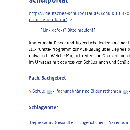
Schulportal
h t t p s : / / d e u t s c h e s - s c h u l p o r t a l . d e / s c h u l k u l t u r / 
e - a u s s e h e n - k a n n /
[
Link defekt? Bitte melden!
]
Immer mehr Kinder und Jugendliche leiden an einer D
„10-Punkte-Programm zur Aufklärung über Depression
entwickelt. Welche Möglichkeiten und Grenzen biete
im Umgang mit depressiven Schülerinnen und Schüle
Fach, Sachgebiet
Schule
fachunabhängige Bildungsthemen
Schlagwörter
Depression
,
Gesundheit
,
Jugendlicher
,
Prävention
,