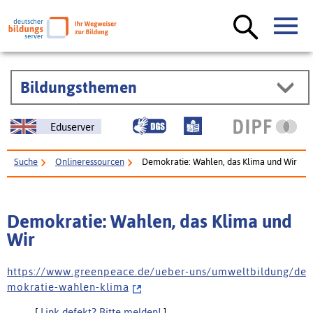
Bildungsthemen
Eduserver
Suche
Onlineressourcen
Demokratie: Wahlen, das Klima und Wir
Demokratie: Wahlen, das Klima und
Wir
h t t p s : / / w w w . g r e e n p e a c e . d e / u e b e r - u n s / u m w e l t b i l d u n g / d e
m o k r a t i e - w a h l e n - k l i m a
[
Link defekt? Bitte melden!
]