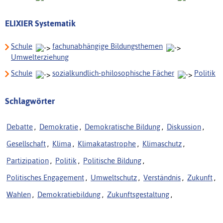
ELIXIER Systematik
Schule
fachunabhängige Bildungsthemen
Umwelterziehung
Schule
sozialkundlich-philosophische Fächer
Politik
Schlagwörter
Debatte
,
Demokratie
,
Demokratische Bildung
,
Diskussion
,
Gesellschaft
,
Klima
,
Klimakatastrophe
,
Klimaschutz
,
Partizipation
,
Politik
,
Politische Bildung
,
Politisches Engagement
,
Umweltschutz
,
Verständnis
,
Zukunft
,
Wahlen
,
Demokratiebildung
,
Zukunftsgestaltung
,