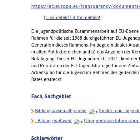
h t t p s : / / e c . e u r o p a . e u / t r a n s p a r e n c y / d o c u m e n t s 
[
Link defekt? Bitte melden!
]
Die jugendpolitische Zusammenarbeit auf EU-Ebene b
Rahmen für die seit 1988 durchgeführten EU-Jugendp
Generation dieses Rahmens. Ihr liegt ein dualer Ansat
in allen Politikbereichen und b) das Angehen der Ker
Befähigung. Dieser EU-Jugendbericht 2021 dient der B
und Prioritäten der EU-Jugendstrategie für den Zeitr
Arbeitsplan für die Jugend im Rahmen der geltenden E
Rates erstreckt.
Fach, Sachgebiet
Bildungswesen allgemein
Kinder- und Jugendp
_Bildung weltweit
Übergreifende Information
Schlagwörter