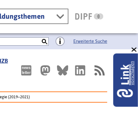
ildungsthemen
Erweiterte Suche
 IZB
vorschlagen
Link
tegie (2019–2021)