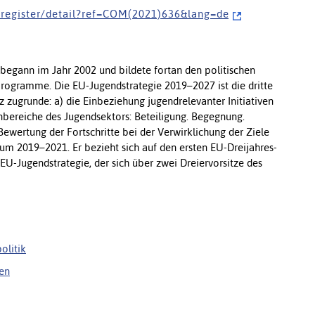
- r e g i s t e r / d e t a i l ? r e f = C O M ( 2 0 2 1 ) 6 3 6 & l a n g = d e
egann im Jahr 2002 und bildete fortan den politischen
rogramme. Die EU-Jugendstrategie 2019–2027 ist die dritte
z zugrunde: a) die Einbeziehung jugendrelevanter Initiativen
nbereiche des Jugendsektors: Beteiligung. Begegnung.
ewertung der Fortschritte bei der Verwirklichung der Ziele
aum 2019–2021. Er bezieht sich auf den ersten EU-Dreijahres-
U-Jugendstrategie, der sich über zwei Dreiervorsitze des
olitik
en