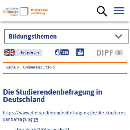
Bildungsthemen
Eduserver
Suche
Onlineressourcen
Die Studierendenbefragung in Deutschland
Die Studierendenbefragung in
Deutschland
h t t p s : / / w w w . d i e - s t u d i e r e n d e n b e f r a g u n g . d e / d i e - s t u d i e r e n
d e n b e f r a g u n g
[
Link defekt? Bitte melden!
]