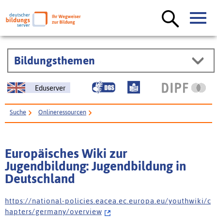
Bildungsthemen
Eduserver
Suche
Onlineressourcen
Europäisches Wiki zur Jugendbildung: Jugendbildung in Deutschland
Europäisches Wiki zur
Jugendbildung: Jugendbildung in
Deutschland
h t t p s : / / n a t i o n a l - p o l i c i e s . e a c e a . e c . e u r o p a . e u / y o u t h w i k i / c
h a p t e r s / g e r m a n y / o v e r v i e w