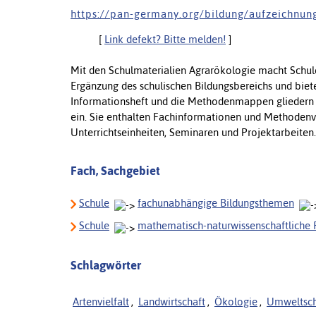
h t t p s : / / p a n - g e r m a n y . o r g / b i l d u n g / a u f z e i c h n u n
[
Link defekt? Bitte melden!
]
Mit den Schulmaterialien Agrarökologie macht Schul
Ergänzung des schulischen Bildungsbereichs und biete
Informationsheft und die Methodenmappen gliedern si
ein. Sie enthalten Fachinformationen und Methodenvo
Unterrichtseinheiten, Seminaren und Projektarbeiten
Fach, Sachgebiet
Schule
fachunabhängige Bildungsthemen
Schule
mathematisch-naturwissenschaftliche 
Schlagwörter
Artenvielfalt
,
Landwirtschaft
,
Ökologie
,
Umweltsch