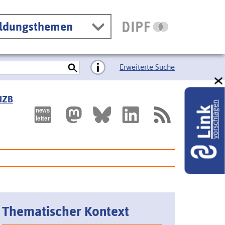
ildungsthemen
Erweiterte Suche
 IZB
vorschlagen
Link
Thematischer Kontext