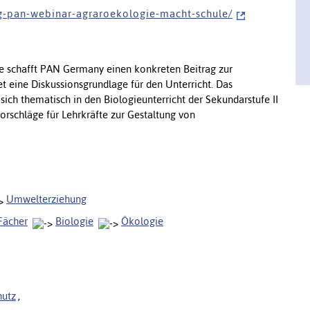
 g - p a n - w e b i n a r - a g r a r o e k o l o g i e - m a c h t - s c h u l e /
e schafft PAN Germany einen konkreten Beitrag zur
t eine Diskussionsgrundlage für den Unterricht. Das
ch thematisch in den Biologieunterricht der Sekundarstufe II
rschläge für Lehrkräfte zur Gestaltung von
.
Umwelterziehung
Fächer
Biologie
Ökologie
utz
,