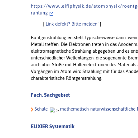
h t t p s : / / w w w . l e i f i p h y s i k . d e / a t o m p h y s i k / r o e n t g
r a h l u n g
[
Link defekt? Bitte melden!
]
Röntgenstrahlung entsteht typischerweise dann, wen
Metall treffen. Die Elektronen treten in das Anoden
elektromagnetische Strahlung abgegeben und es ents
unterschiedlicher Wellenlängen, die sogenannte Brem
auch über Stöße mit Hüllenelektronen des Materials 
Vorgängen im Atom wird Strahlung mit für das Anoden
charakteristische Röntgenstrahlung.
Fach, Sachgebiet
Schule
mathematisch-naturwissenschaftliche 
ELIXIER Systematik