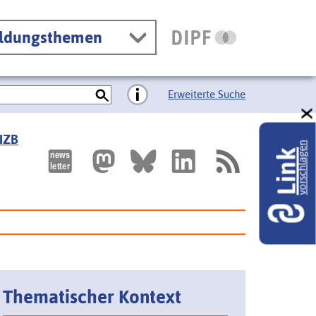
ildungsthemen
Erweiterte Suche
 IZB
vorschlagen
Link
Thematischer Kontext