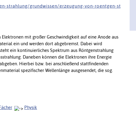
 e n - s t r a h l u n g / g r u n d w i s s e n / e r z e u g u n g - v o n - r o e n t g e n - s t
n Elektronen mit großer Geschwindigkeit auf eine Anode aus
material ein und werden dort abgebremst. Dabei wird
teht ein kontinuierliches Spektrum aus Röntgenstrahlung
sstrahlung. Daneben können die Elektronen ihre Energie
abgeben. Hierbei bzw. bei anschließend stattfindenden
material spezifischer Wellenlänge ausgesendet, die sog.
Fächer
Physik