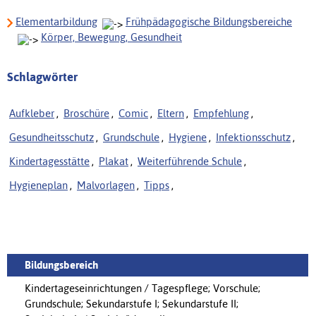
Elementarbildung
Frühpädagogische Bildungsbereiche
Körper, Bewegung, Gesundheit
Schlagwörter
Aufkleber
,
Broschüre
,
Comic
,
Eltern
,
Empfehlung
,
Gesundheitsschutz
,
Grundschule
,
Hygiene
,
Infektionsschutz
,
Kindertagesstätte
,
Plakat
,
Weiterführende Schule
,
Hygieneplan
,
Malvorlagen
,
Tipps
,
Bildungsbereich
Kindertageseinrichtungen / Tagespflege; Vorschule;
Grundschule; Sekundarstufe I; Sekundarstufe II;