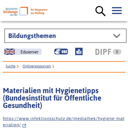
Bildungsthemen
Eduserver
Suche
Onlineressourcen
Materialien mit Hygienetipps (Bundesinstitut für Öffentliche Gesundheit)
Materialien mit Hygienetipps
(Bundesinstitut für Öffentliche
Gesundheit)
h t t p s : / / w w w . i n f e k t i o n s s c h u t z . d e / m e d i a t h e k / h y g i e n e - m a t
e r i a l i e n /