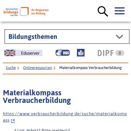
Bildungsthemen
Eduserver
Suche
Onlineressourcen
Materialkompass Verbraucherbildung
Materialkompass
Verbraucherbildung
h t t p s : / / w w w . v e r b r a u c h e r b i l d u n g . d e / s u c h e / m a t e r i a l k o m p
a s s
[
Link defekt? Bitte melden!
]