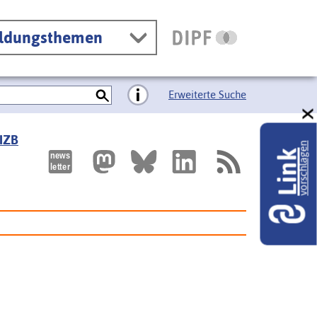
ildungsthemen
Erweiterte Suche
 IZB
vorschlagen
Link