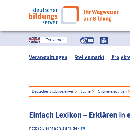
Eduserver
Veranstaltungen
Stellenmarkt
Projekt
Deutscher Bildungsserver
Suche
Onlineressourcen
Einfach Lexikon – Erklären in
h t t p s : / / e i n f a c h . z u m . d e /