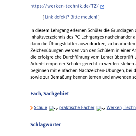
h t t p s : / / w e r k e n - t e c h n i k . d e / T Z /
[
Link defekt? Bitte melden!
]
In diesem Lehrgang erlernen Schüler die Grundlagen 
Inhaltsverzeichnis des PC-Lehrganges nacheinander 
dann die Übungsblätter auszudrucken, zu bearbeiten 
Zeichenübungen werden von den Schülern in einer 
die erfolgreiche Durchführung vom Lehrer überprüft
Arbeitstempo der Schüler gerecht zu werden, stehen
beginnen mit einfachen Nachzeichen-Übungen, bei den
sowie zur Bemaßung kennen lernen und anwenden s
Fach, Sachgebiet
Schule
praktische Fächer
Werken, Techn
Schlagwörter