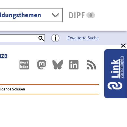
ildungsthemen
Erweiterte Suche
 IZB
vorschlagen
Link
bildende Schulen