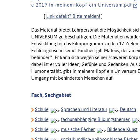
e - 2 0 1 9 - I n - m e i n e m - K o p f - e i n - U n i v e r s u m . p d f
[
Link defekt? Bitte melden!
]
Das Material bietet Lehrpersonal die Möglichkeit si
UNIVERSUM zu beschäftigen. Die Materialien wurden i
Entwicklung für das Filmprogramm zu den 17 Zielen fü
Fehldiagnose in seiner Kindheit gilt Mateus, der an e
behindert“. Er kann sich wegen seiner schweren körpe
dabei ist er voller Ideen, Gefühle und Gedanken. Aus 
Humor erzählt, gibt In meinem Kopf ein Universum Ei
Umgang mit behinderten Menschen auf.
Fach, Sachgebiet
Schule
Sprachen und Literatur
Deutsch
Schule
fachunabhängige Bildungsthemen
Schule
musische Fächer
Bildende Kunst
Schule
sozialkundlich-philosophische Fächer