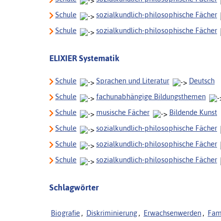
Schule
sozialkundlich-philosophische Fächer
Schule
sozialkundlich-philosophische Fächer
ELIXIER Systematik
Schule
Sprachen und Literatur
Deutsch
Schule
fachunabhängige Bildungsthemen
Schule
musische Fächer
Bildende Kunst
Schule
sozialkundlich-philosophische Fächer
Schule
sozialkundlich-philosophische Fächer
Schule
sozialkundlich-philosophische Fächer
Schlagwörter
Biografie
,
Diskriminierung
,
Erwachsenwerden
,
Fam