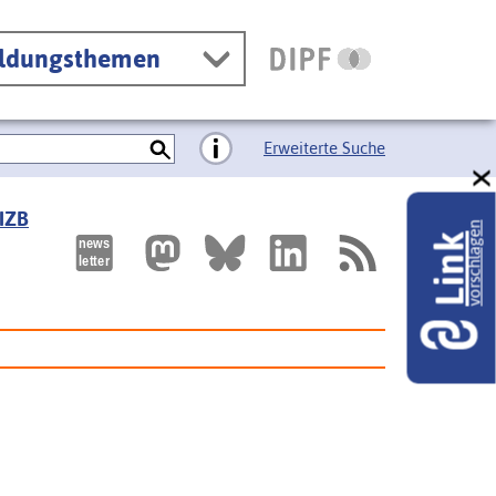
ildungsthemen
Erweiterte Suche
 IZB
vorschlagen
Link