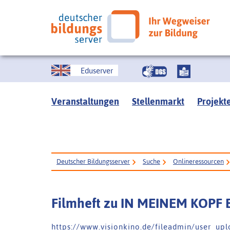
Eduserver
Veranstaltungen
Stellenmarkt
Projekt
Deutscher Bildungsserver
Suche
Onlineressourcen
Filmheft zu IN MEINEM KOPF
h t t p s : / / w w w . v i s i o n k i n o . d e / f i l e a d m i n / u s e r _ u p 