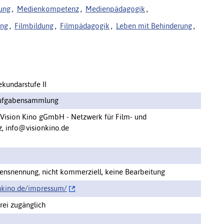
ung
,
Medienkompetenz
,
Medienpädagogik
,
ung
,
Filmbildung
,
Filmpädagogik
,
Leben mit Behinderung
,
ekundarstufe II
Aufgabensammlung
r Vision Kino gGmbH - Netzwerk für Film- und
 info@visionkino.de
nsnennung, nicht kommerziell, keine Bearbeitung
nkino.de/impressum/‌
ei zugänglich