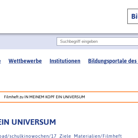
B
e
Wettbewerbe
Institutionen
Bildungsportale des
Filmheft zu IN MEINEM KOPF EIN UNIVERSUM
 EIN UNIVERSUM
l o a d / s c h u l k i n o w o c h e n / 1 7 _ Z i e l e _ M a t e r i a l i e n / F i l m h e f t