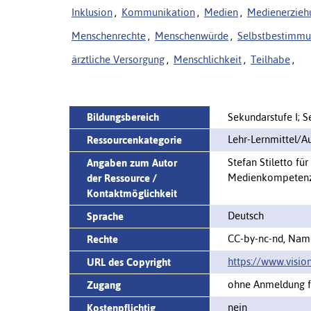
Inklusion
,
Kommunikation
,
Medien
,
Medienerzieh
Menschenrechte
,
Menschenwürde
,
Selbstbestimm
ärztliche Versorgung
,
Menschlichkeit
,
Teilhabe
,
Bildungsbereich
Sekundarstufe I; S
Lehr-Lernmittel/
Ressourcenkategorie
Stefan Stiletto fü
Angaben zum Autor
Medienkompetenz,
der Ressource /
Kontaktmöglichkeit
Deutsch
Sprache
CC-by-nc-nd, Name
Rechte
https://www.visio
URL des Copyright
ohne Anmeldung fr
Zugang
nein
Kostenpflichtig