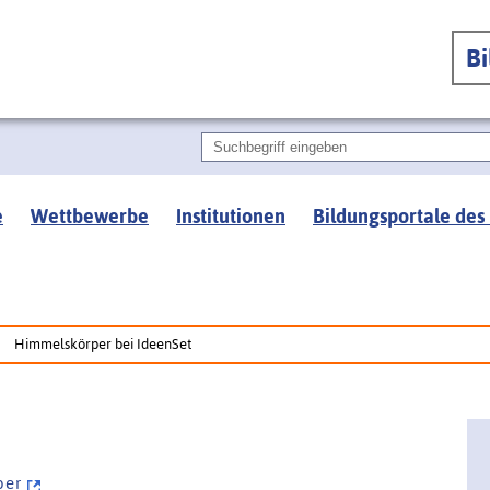
B
e
Wettbewerbe
Institutionen
Bildungsportale des
Himmelskörper bei IdeenSet
p e r