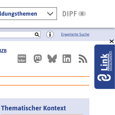
ildungsthemen
Erweiterte Suche
 IZB
vorschlagen
Link
Thematischer Kontext