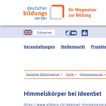
Eduserver
Veranstaltungen
Stellenmarkt
Projekt
Deutscher Bildungsserver
Suche
Onlineressourcen
Himmelskörper bei IdeenSet
h t t p s : / / w w w . p h b e r n . c h / i d e e n s e t - h i m m e l s k o e r 