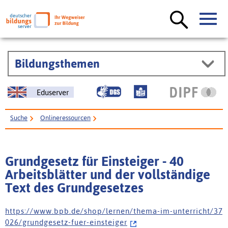
Bildungsthemen
Eduserver
Suche
Onlineressourcen
Grundgesetz für Einsteiger - 40 Arbeitsblätter und der vollständige Text des
Grundgesetzes
Grundgesetz für Einsteiger - 40
Arbeitsblätter und der vollständige
Text des Grundgesetzes
h t t p s : / / w w w . b p b . d e / s h o p / l e r n e n / t h e m a - i m - u n t e r r i c h t / 3 7
0 2 6 / g r u n d g e s e t z - f u e r - e i n s t e i g e r