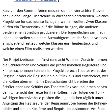
Kurz vor den Sommerferien müssen sich die vier achten Klassen
der Helene-Lange-Ober­schule in Wiesbaden entscheiden, welches
Projekt sie für das neunte Schul­jahr wählen wollen: Zwei Klassen
dürfen ein Theater­stück auf die Bühne bringen, die anderen
beiden einen Spiel­film produzieren. Die Jugendlichen sammeln
Ideen und stellen sie einem Auswahl­gremium der Schule vor, das
anschließend fest­legt, welche Klassen ein Theater­stück und
welche einen Film realisieren werden.
Der Projekt­zeit­raum umfasst rund acht Wochen. Zunächst lernen
die Schülerinnen und Schüler die professionellen Regisseure und
Filme­macherinnen kennen. Im Projekt­bereich Theater wählt der
Regisseur oder die Regisseurin ein Stück aus und entscheidet, wer
die Rollen über­nimmt. Im Deutsch­unterricht bereiten die
Schülerinnen und Schüler das Theater­stück vor und lernen neben
dem Unterricht die Texte für ihre Rollen. In der folgenden fünf­
wöchigen Intensiv­phase proben die Jugendlichen täglich unter
Anleitung des Regisseurs/ der Regisseurin. Sie bauen die Bühnen­
bilder und stellen Kostüme und Requisiten zusammen. Am Ende