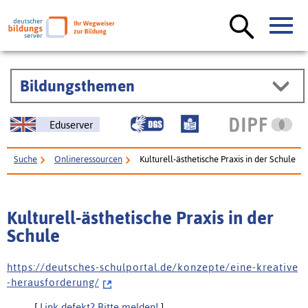
Bildungsthemen
Eduserver
Suche
Onlineressourcen
Kulturell-ästhetische Praxis in der Schule
Kulturell-ästhetische Praxis in der
Schule
h t t p s : / / d e u t s c h e s - s c h u l p o r t a l . d e / k o n z e p t e / e i n e - k r e a t i v e
- h e r a u s f o r d e r u n g /
[
Link defekt? Bitte melden!
]