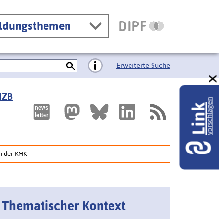
ildungsthemen
Erweiterte Suche
 IZB
vorschlagen
Link
en der KMK
Thematischer Kontext