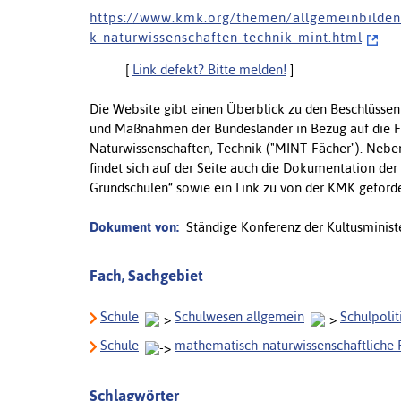
h t t p s : / / w w w . k m k . o r g / t h e m e n / a l l g e m e i n b i l d e n d
k - n a t u r w i s s e n s c h a f t e n - t e c h n i k - m i n t . h t m l
[
Link defekt? Bitte melden!
]
Die Website gibt einen Überblick zu den Beschlüssen
und Maßnahmen der Bundesländer in Bezug auf die F
Naturwissenschaften, Technik ("MINT-Fächer"). Neben
findet sich auf der Seite auch die Dokumentation de
Grundschulen“ sowie ein Link zu von der KMK geför
Dokument von:
Ständige Konferenz der Kultusminist
Fach, Sachgebiet
Schule
Schulwesen allgemein
Schulpolit
Schule
mathematisch-naturwissenschaftliche 
Schlagwörter