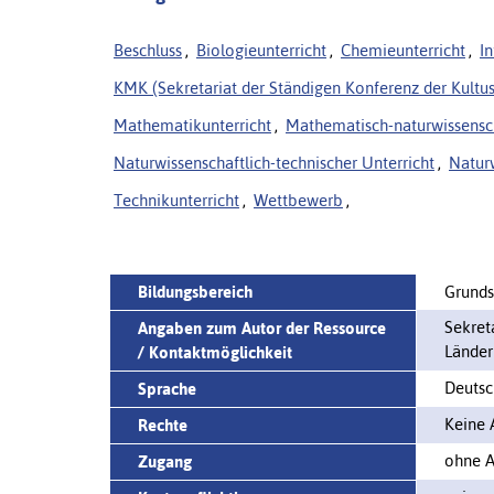
Beschluss
,
Biologieunterricht
,
Chemieunterricht
,
I
KMK (Sekretariat der Ständigen Konferenz der Kultus
Mathematikunterricht
,
Mathematisch-naturwissensch
Naturwissenschaftlich-technischer Unterricht
,
Naturw
Technikunterricht
,
Wettbewerb
,
Bildungsbereich
Grunds
Sekret
Angaben zum Autor der Ressource
Länder
/ Kontaktmöglichkeit
Deutsc
Sprache
Keine 
Rechte
ohne A
Zugang