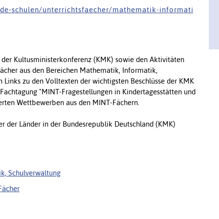
 e - s c h u l e n / u n t e r r i c h t s f a e c h e r / m a t h e m a t i k - i n f o r m a t i
 der Kultusministerkonferenz (KMK) sowie den Aktivitäten
ächer aus den Bereichen Mathematik, Informatik,
 Links zu den Volltexten der wichtigsten Beschlüsse der KMK
r Fachtagung "MINT-Fragestellungen in Kindertagesstätten und
derten Wettbewerben aus den MINT-Fächern.
er der Länder in der Bundesrepublik Deutschland (KMK)
ik, Schulverwaltung
Fächer