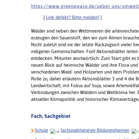
h t t p s : / / w w w . g r e e n p e a c e . d e / u e b e r - u n s / u m w e l t
[
Link defekt? Bitte melden!
]
Wälder sind neben den Weltmeeren die artenreichsten
erzeugen den Sauerstoff, den wir zum Atmen brauchen
Nicht zuletzt sind sie der letzte Rückzugsort vieler 
indigener Gemeinschaften. Fünf Aktionsblätter leiten
entdecken. Mitunter wortwörtlich: Zum Start gibt es 
neuen Blick auf heimische Wälder und ihre Flora und
verschiedenen Wald- und Holzarten und dem Probl
Rolle zu, daher erläutern Aktionsblätter 3 und 4 die
Landwirtschaft, mit Fokus auf Soja, sowie Artenvielfa
Verbindungen zwischen Wäldern und Weltklima her. E
aktueller Klimapolitik und historischer Klimaverträge
Fach, Sachgebiet
Schule
fachunabhängige Bildungsthemen