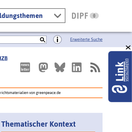
ildungsthemen
Erweiterte Suche
 IZB
vorschlagen
Link
ichtsmaterialien von greenpeace.de
Thematischer Kontext