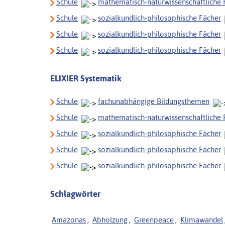
Schule
mathematisch-naturwissenschaftliche 
Schule
sozialkundlich-philosophische Fächer
Schule
sozialkundlich-philosophische Fächer
Schule
sozialkundlich-philosophische Fächer
ELIXIER Systematik
Schule
fachunabhängige Bildungsthemen
Schule
mathematisch-naturwissenschaftliche 
Schule
sozialkundlich-philosophische Fächer
Schule
sozialkundlich-philosophische Fächer
Schule
sozialkundlich-philosophische Fächer
Schlagwörter
Amazonas
,
Abholzung
,
Greenpeace
,
Klimawandel