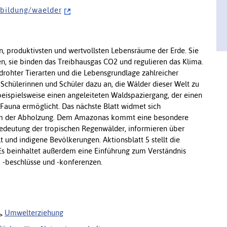
 b i l d u n g / w a e l d e r
, produktivsten und wertvollsten Lebensräume der Erde. Sie
, sie binden das Treibhausgas CO2 und regulieren das Klima.
bedrohter Tierarten und die Lebensgrundlage zahlreicher
 Schülerinnen und Schüler dazu an, die Wälder dieser Welt zu
beispielsweise einen angeleiteten Waldspaziergang, der einen
 Fauna ermöglicht. Das nächste Blatt widmet sich
em der Abholzung. Dem Amazonas kommt eine besondere
 Bedeutung der tropischen Regenwälder, informieren über
lt und indigene Bevölkerungen. Aktionsblatt 5 stellt die
s beinhaltet außerdem eine Einführung zum Verständnis
, -beschlüsse und -konferenzen.
Umwelterziehung