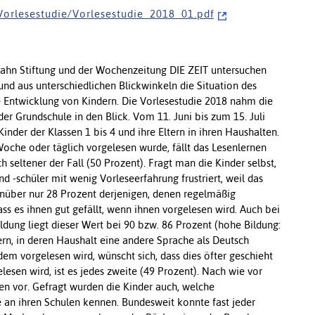
V o r l e s e s t u d i e / V o r l e s e s t u d i e _ 2 0 1 8 _ 0 1 . p d f
 Bahn Stiftung und der Wochenzeitung DIE ZEIT untersuchen
und aus unterschiedlichen Blickwinkeln die Situation des
e Entwicklung von Kindern. Die Vorlesestudie 2018 nahm die
er Grundschule in den Blick. Vom 11. Juni bis zum 15. Juli
inder der Klassen 1 bis 4 und ihre Eltern in ihren Haushalten.
oche oder täglich vorgelesen wurde, fällt das Lesenlernen
ich seltener der Fall (50 Prozent). Fragt man die Kinder selbst,
nd -schüler mit wenig Vorleseerfahrung frustriert, weil das
enüber nur 28 Prozent derjenigen, denen regelmäßig
ss es ihnen gut gefällt, wenn ihnen vorgelesen wird. Auch bei
ldung liegt dieser Wert bei 90 bzw. 86 Prozent (hohe Bildung:
rn, in deren Haushalt eine andere Sprache als Deutsch
 dem vorgelesen wird, wünscht sich, dass dies öfter geschieht
lesen wird, ist es jedes zweite (49 Prozent). Nach wie vor
lten vor. Gefragt wurden die Kinder auch, welche
e an ihren Schulen kennen. Bundesweit konnte fast jeder