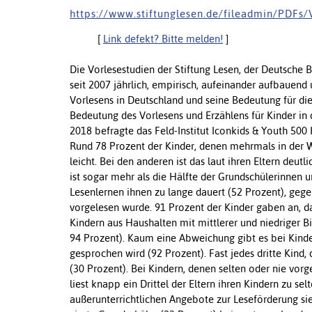
h t t p s : / / w w w . s t i f t u n g l e s e n . d e / f i l e a d m i n / P D F s / 
[
Link defekt? Bitte melden!
]
Die Vorlesestudien der Stiftung Lesen, der Deutsche
seit 2007 jährlich, empirisch, aufeinander aufbauend 
Vorlesens in Deutschland und seine Bedeutung für di
Bedeutung des Vorlesens und Erzählens für Kinder in d
2018 befragte das Feld-Institut Iconkids & Youth 500 K
Rund 78 Prozent der Kinder, denen mehrmals in der W
leicht. Bei den anderen ist das laut ihren Eltern deutl
ist sogar mehr als die Hälfte der Grundschülerinnen u
Lesenlernen ihnen zu lange dauert (52 Prozent), geg
vorgelesen wurde. 91 Prozent der Kinder gaben an, da
Kindern aus Haushalten mit mittlerer und niedriger Bi
94 Prozent). Kaum eine Abweichung gibt es bei Kinde
gesprochen wird (92 Prozent). Fast jedes dritte Kind,
(30 Prozent). Bei Kindern, denen selten oder nie vorge
liest knapp ein Drittel der Eltern ihren Kindern zu se
außerunterrichtlichen Angebote zur Leseförderung si