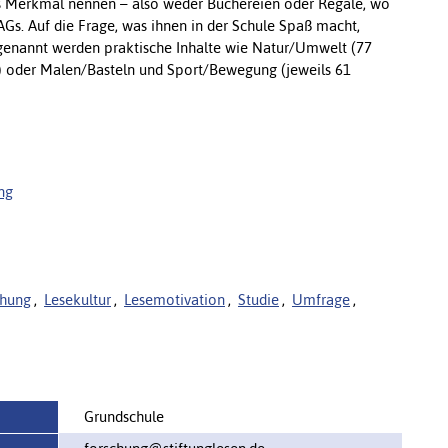
es Merkmal nennen – also weder Büchereien oder Regale, wo
s. Auf die Frage, was ihnen in der Schule Spaß macht,
 genannt werden praktische Inhalte wie Natur/Umwelt (77
) oder Malen/Basteln und Sport/Bewegung (jeweils 61
ng
chung
,
Lesekultur
,
Lesemotivation
,
Studie
,
Umfrage
,
Grundschule