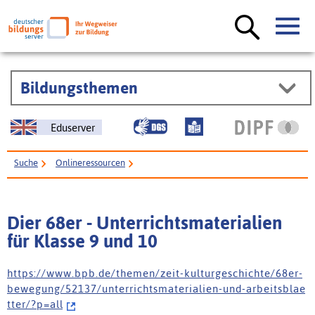
Bildungsthemen
Eduserver
Suche
Onlineressourcen
Dier 68er - Unterrichtsmaterialien für Klasse 9 und 10
Dier 68er - Unterrichtsmaterialien
für Klasse 9 und 10
h t t p s : / / w w w . b p b . d e / t h e m e n / z e i t - k u l t u r g e s c h i c h t e / 6 8 e r -
b e w e g u n g / 5 2 1 3 7 / u n t e r r i c h t s m a t e r i a l i e n - u n d - a r b e i t s b l a e
t t e r / ? p = a l l