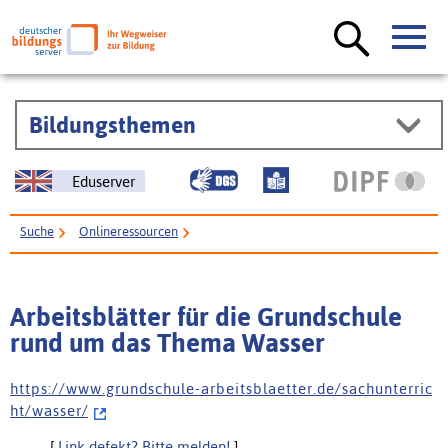
Bildungsthemen
Eduserver
Suche
Onlineressourcen
Arbeitsblätter für die Grundschule rund um das Thema Wasser
Arbeitsblätter für die Grundschule
rund um das Thema Wasser
h t t p s : / / w w w . g r u n d s c h u l e - a r b e i t s b l a e t t e r . d e / s a c h u n t e r r i c
h t / w a s s e r /
[
Link defekt? Bitte melden!
]