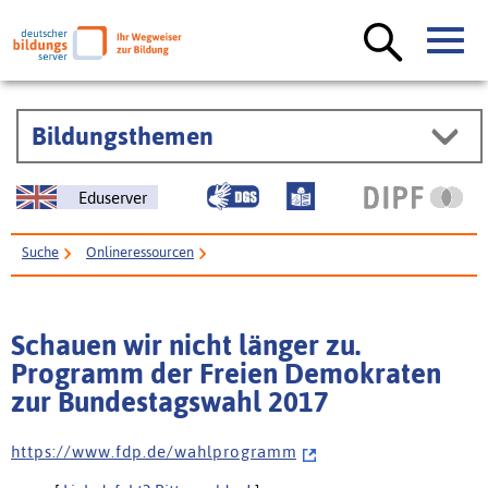
Bildungsthemen
Eduserver
Suche
Onlineressourcen
Schauen wir nicht länger zu. Programm der Freien Demokraten zur
Bundestagswahl 2017
Schauen wir nicht länger zu.
Programm der Freien Demokraten
zur Bundestagswahl 2017
h t t p s : / / w w w . f d p . d e / w a h l p r o g r a m m