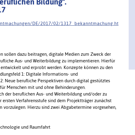
eruflichen Bildung".
17
 n n t m a c h u n g e n / D E / 2 0 1 7 / 0 2 / 1 3 1 7 _ b e k a n n t m a c h u n g . h t
 sollen dazu beitragen, digitale Medien zum Zweck der
rufliche Aus- und Weiterbildung zu implementieren. Hierfür
s entwickelt und erprobt werden. Konzepte können zu den
lungsfeld 1: Digitale Informations- und
2: Neue berufliche Perspektiven durch digital gestütztes
für Menschen mit und ohne Behinderungen.
eich der beruflichen Aus- und Weiterbildung und/oder zu
er ersten Verfahrensstufe sind dem Projektträger zunächst
orm vorzulegen. Hierzu sind zwei Abgabetermine vorgesehen,
echnologie und Raumfahrt