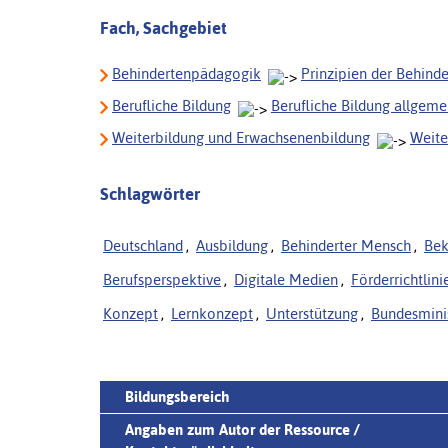
Fach, Sachgebiet
Behindertenpädagogik
Prinzipien der Behind
Berufliche Bildung
Berufliche Bildung allgeme
Weiterbildung und Erwachsenenbildung
Weite
Schlagwörter
Deutschland
,
Ausbildung
,
Behinderter Mensch
,
Be
Berufsperspektive
,
Digitale Medien
,
Förderrichtlini
Konzept
,
Lernkonzept
,
Unterstützung
,
Bundesminis
Bildungsbereich
Angaben zum Autor der Ressource /