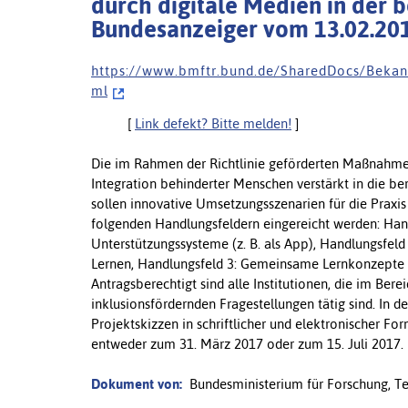
durch digitale Medien in der b
Bundesanzeiger vom 13.02.20
h t t p s : / / w w w . b m f t r . b u n d . d e / S h a r e d D o c s / B e k a
m l
[
Link defekt? Bitte melden!
]
Die im Rahmen der Richtlinie geförderten Maßnahmen
Integration behinderter Menschen verstärkt in die be
sollen innovative Umsetzungsszenarien für die Praxi
folgenden Handlungsfeldern eingereicht werden: Hand
Unterstützungssysteme (z. B. als App), Handlungsfeld 
Lernen, Handlungsfeld 3: Gemeinsame Lernkonzepte 
Antragsberechtigt sind alle Institutionen, die im Ber
inklusionsfördernden Fragestellungen tätig sind. In d
Projektskizzen in schriftlicher und elektronischer F
entweder zum 31. März 2017 oder zum 15. Juli 2017.
Dokument von:
Bundesministerium für Forschung, T