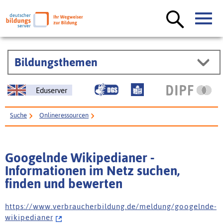
Bildungsthemen
Eduserver
Suche
Onlineressourcen
Googelnde Wikipedianer - Informationen im Netz suchen, finden und
bewerten
Googelnde Wikipedianer -
Informationen im Netz suchen,
finden und bewerten
h t t p s : / / w w w . v e r b r a u c h e r b i l d u n g . d e / m e l d u n g / g o o g e l n d e -
w i k i p e d i a n e r