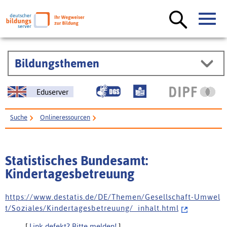
Bildungsthemen
Eduserver
Suche
Onlineressourcen
Statistisches Bundesamt: Kindertagesbetreuung
Statistisches Bundesamt:
Kindertagesbetreuung
h t t p s : / / w w w . d e s t a t i s . d e / D E / T h e m e n / G e s e l l s c h a f t - U m w e l
t / S o z i a l e s / K i n d e r t a g e s b e t r e u u n g / _ i n h a l t . h t m l
[
Link defekt? Bitte melden!
]