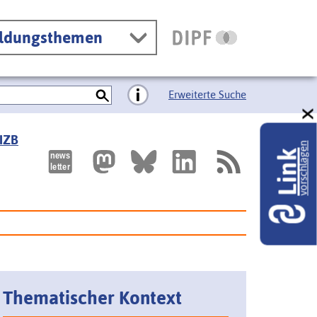
ildungsthemen
Erweiterte Suche
 IZB
vorschlagen
Link
Thematischer Kontext