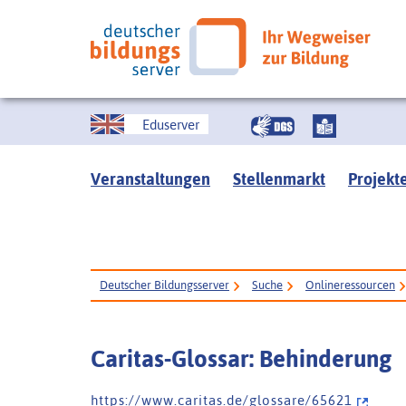
Eduserver
Veranstaltungen
Stellenmarkt
Projekt
Deutscher Bildungsserver
Suche
Onlineressourcen
Caritas-Glossar: Behinderung
h t t p s : / / w w w . c a r i t a s . d e / g l o s s a r e / 6 5 6 2 1