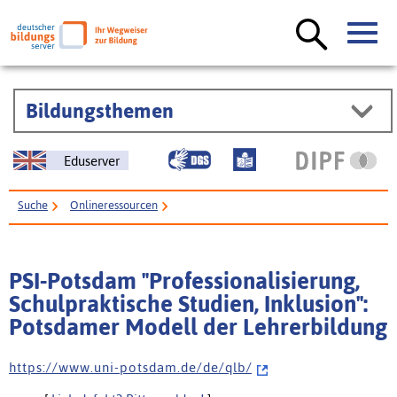
Bildungsthemen
Eduserver
Suche
Onlineressourcen
PSI-Potsdam "Professionalisierung, Schulpraktische Studien, Inklusion":
Potsdamer Modell der Lehrerbildung
PSI-Potsdam "Professionalisierung,
Schulpraktische Studien, Inklusion":
Potsdamer Modell der Lehrerbildung
h t t p s : / / w w w . u n i - p o t s d a m . d e / d e / q l b /