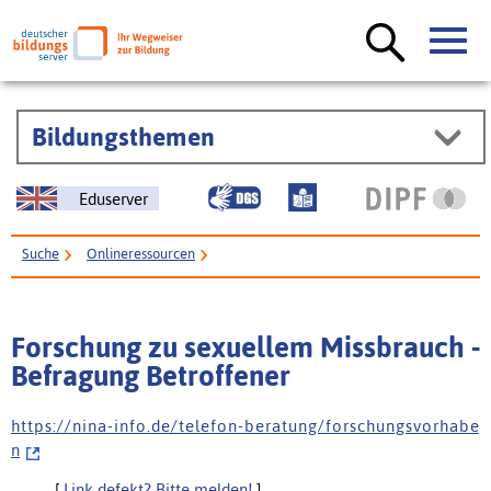
Bildungsthemen
Eduserver
Suche
Onlineressourcen
Forschung zu sexuellem Missbrauch - Befragung Betroffener
Forschung zu sexuellem Missbrauch -
Befragung Betroffener
h t t p s : / / n i n a - i n f o . d e / t e l e f o n - b e r a t u n g / f o r s c h u n g s v o r h a b e
n
[
Link defekt? Bitte melden!
]