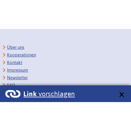
Über uns
Kooperationen
Kontakt
Impressum
Newsletter
FAQ
Link
vorschlagen
Copyright
Datenschutz
Barrierefreiheit
BITV-Feedback
Link vorschlagen
Bildungsportale des IZB