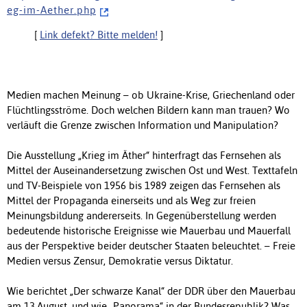
e g - i m - A e t h e r . p h p
[
Link defekt? Bitte melden!
]
Medien machen Meinung – ob Ukraine-Krise, Griechenland oder
Flüchtlingsströme. Doch welchen Bildern kann man trauen? Wo
verläuft die Grenze zwischen Information und Manipulation?
Die Ausstellung „Krieg im Äther“ hinterfragt das Fernsehen als
Mittel der Auseinandersetzung zwischen Ost und West. Texttafeln
und TV-Beispiele von 1956 bis 1989 zeigen das Fernsehen als
Mittel der Propaganda einerseits und als Weg zur freien
Meinungsbildung andererseits. In Gegenüberstellung werden
bedeutende historische Ereignisse wie Mauerbau und Mauerfall
aus der Perspektive beider deutscher Staaten beleuchtet. – Freie
Medien versus Zensur, Demokratie versus Diktatur.
Wie berichtet „Der schwarze Kanal“ der DDR über den Mauerbau
am 13.August, und wie „Panorama“ in der Bundesrepublik? Was