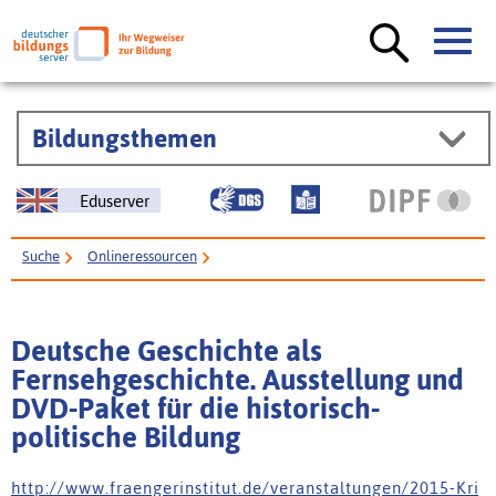
Bildungsthemen
Eduserver
Suche
Onlineressourcen
Deutsche Geschichte als Fernsehgeschichte. Ausstellung und DVD-Paket
für die historisch-politische Bildung
Deutsche Geschichte als
Fernsehgeschichte. Ausstellung und
DVD-Paket für die historisch-
politische Bildung
h t t p : / / w w w . f r a e n g e r i n s t i t u t . d e / v e r a n s t a l t u n g e n / 2 0 1 5 - K r i