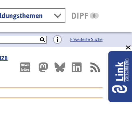
ildungsthemen
Erweiterte Suche
 IZB
vorschlagen
Link