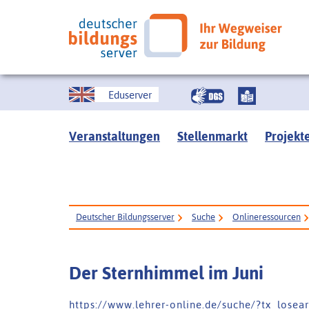
Eduserver
Veranstaltungen
Stellenmarkt
Projekt
Deutscher Bildungsserver
Suche
Onlineressourcen
Der Sternhimmel im Juni
h t t p s : / / w w w . l e h r e r - o n l i n e . d e / s u c h e / ? t x _ l o s e 