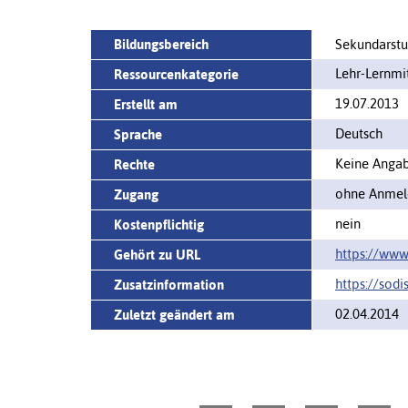
Bildungsbereich
Sekundarstuf
Lehr-Lernm
Ressourcenkategorie
19.07.2013
Erstellt am
Deutsch
Sprache
Keine Angabe
Rechte
ohne Anmeld
Zugang
nein
Kostenpflichtig
https://www.
Gehört zu URL
https://sodi
Zusatzinformation
02.04.2014
Zuletzt geändert am