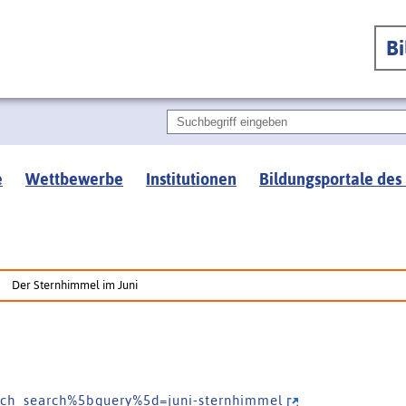
B
e
Wettbewerbe
Institutionen
Bildungsportale des
Der Sternhimmel im Juni
a r c h _ s e a r c h % 5 b q u e r y % 5 d = j u n i - s t e r n h i m m e l