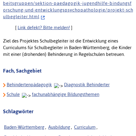
b e i t s g r u p p e n / s e k t i o n - p a e d a g o g i k - j u g e n d h i l f e - b i n d u n g s f
o r s c h u n g - u n d - e n t w i c k l u n g s p s y c h o p a t h o l o g i e / p r o j e k t - s c h
u l b e g l e i t e r . h t m l
[
Link defekt? Bitte melden!
]
Ziel des Projektes Schulbegleiter ist die Entwicklung eines
Curriculums für Schulbegleiter in Baden-Württemberg, die Kinder
mit einer (drohenden) Behinderung in Regelschulen betreuen.
Fach, Sachgebiet
Behindertenpädagogik
Diagnostik Behinderter
Schule
fachunabhängige Bildungsthemen
Schlagwörter
Baden-Württemberg
,
Ausbildung
,
Curriculum
,