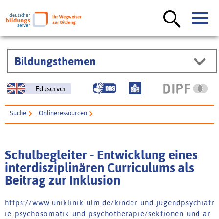
Bildungsthemen
Eduserver
Suche
Onlineressourcen
Schulbegleiter - Entwicklung eines interdisziplinären Curriculums als
Beitrag zur Inklusion
Schulbegleiter - Entwicklung eines
interdisziplinären Curriculums als
Beitrag zur Inklusion
h t t p s : / / w w w . u n i k l i n i k - u l m . d e / k i n d e r - u n d - j u g e n d p s y c h i a t r
i e - p s y c h o s o m a t i k - u n d - p s y c h o t h e r a p i e / s e k t i o n e n - u n d - a r