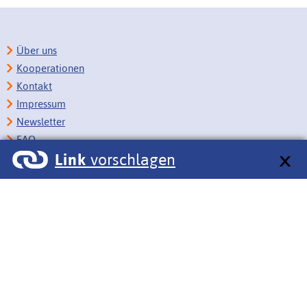
Über uns
Kooperationen
Kontakt
Impressum
Newsletter
FAQ
Link
vorschlagen
Copyright
Datenschutz
Barrierefreiheit
BITV-Feedback
Link vorschlagen
Bildungsportale des IZB