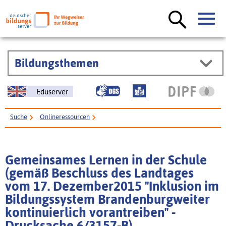
Bildungsthemen
Eduserver
Suche
Onlineressourcen
Gemeinsames Lernen in der Schule (gemäß Beschluss des Landtages vom
17. Dezember2015 "Inklusion im Bildungssystem Brandenburgweiter
Gemeinsames Lernen in der Schule
kontinuierlich vorantreiben" - Drucksache 6/3157-B)
(gemäß Beschluss des Landtages
vom 17. Dezember2015 "Inklusion im
Bildungssystem Brandenburgweiter
kontinuierlich vorantreiben" -
Drucksache 6/3157-B)