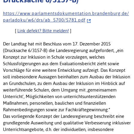
h t t p s : / / w w w . p a r l a m e n t s d o k u m e n t a t i o n . b r a n d e n b u r g . d e /
p a r l a d o k u / w 6 / d r s / a b _ 5 7 0 0 / 5 7 8 1 . p d f
[
Link defekt? Bitte melden!
]
Der Landtag hat mit Beschluss vom 17. Dezember 2015
(Drucksache 6/3157-B) die Landesregierung aufgefordert, „ein
Konzept zur Inklusion in Schule vorzulegen, welches
Schlussfolgerungen aus dem Evaluationsbericht zieht sowie
Vorschläge für eine weitere Entwicklung aufzeigt. Das Konzept
soll insbesondere Aussagen beinhalten zum Ausbau der Inklusion
an Grundschulen, zu dem Ausbau der Inklusion im Hinblick auf
weiterführende Schulen, dem Umgang mit ,gemeinsamem
Unterricht', Möglichkeiten von unterrichtsunterstützenden
Maßnahmen, personellen, baulichen und finanziellen
Rahmenbedingungen sowie zur Fachkräftegewinnung.“
Das vorliegende Konzept der Landesregierung beschreibt eine
grundlegende Ausweitung und qualitative Verbesserung inklusiver
Unterrichtsangebote, d.h. der individuellen, insbesondere