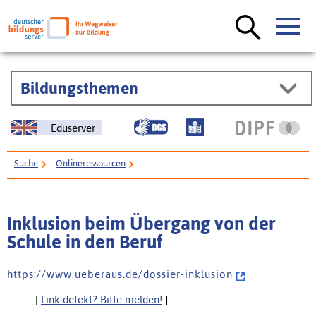
Bildungsthemen
Eduserver
Suche
Onlineressourcen
Inklusion beim Übergang von der Schule in den Beruf
Inklusion beim Übergang von der
Schule in den Beruf
h t t p s : / / w w w . u e b e r a u s . d e / d o s s i e r - i n k l u s i o n
[
Link defekt? Bitte melden!
]