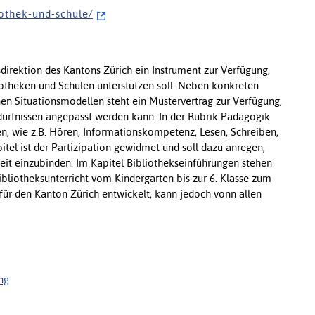
i o t h e k - u n d - s c h u l e /
direktion des Kantons Zürich ein Instrument zur Verfügung,
otheken und Schulen unterstützen soll. Neben konkreten
n Situationsmodellen steht ein Mustervertrag zur Verfügung,
dürfnissen angepasst werden kann. In der Rubrik Pädagogik
en, wie z.B. Hören, Informationskompetenz, Lesen, Schreiben,
itel ist der Partizipation gewidmet und soll dazu anregen,
eit einzubinden. Im Kapitel Bibliothekseinführungen stehen
ibliotheksunterricht vom Kindergarten bis zur 6. Klasse zum
r den Kanton Zürich entwickelt, kann jedoch vonn allen
ng