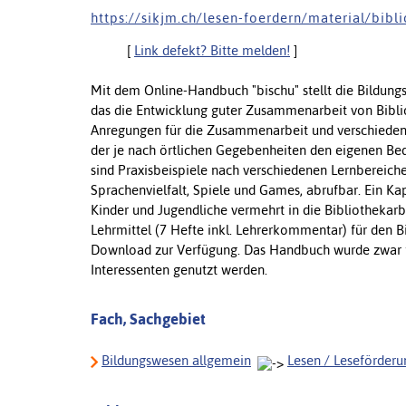
h t t p s : / / s i k j m . c h / l e s e n - f o e r d e r n / m a t e r i a l / b i b l 
[
Link defekt? Bitte melden!
]
Mit dem Online-Handbuch "bischu" stellt die Bildungs
das die Entwicklung guter Zusammenarbeit von Bibli
Anregungen für die Zusammenarbeit und verschiedene
der je nach örtlichen Gegebenheiten den eigenen Be
sind Praxisbeispiele nach verschiedenen Lernbereich
Sprachenvielfalt, Spiele und Games, abrufbar. Ein Kap
Kinder und Jugendliche vermehrt in die Bibliothekarb
Lehrmittel (7 Hefte inkl. Lehrerkommentar) für den B
Download zur Verfügung. Das Handbuch wurde zwar fü
Interessenten genutzt werden.
Fach, Sachgebiet
Bildungswesen allgemein
Lesen / Leseförderu