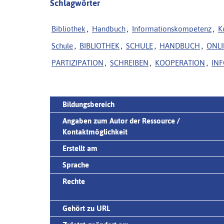
Schlagwörter
Bibliothek
,
Handbuch
,
Informationskompetenz
,
K
Schule
,
BIBLIOTHEK
,
SCHULE
,
HANDBUCH
,
ONLI
PARTIZIPATION
,
SCHREIBEN
,
KOOPERATION
,
IN
Bildungsbereich
Angaben zum Autor der Ressource /
Kontaktmöglichkeit
Erstellt am
Sprache
Rechte
Gehört zu URL