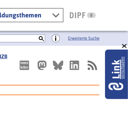
ildungsthemen
Erweiterte Suche
 IZB
vorschlagen
Link