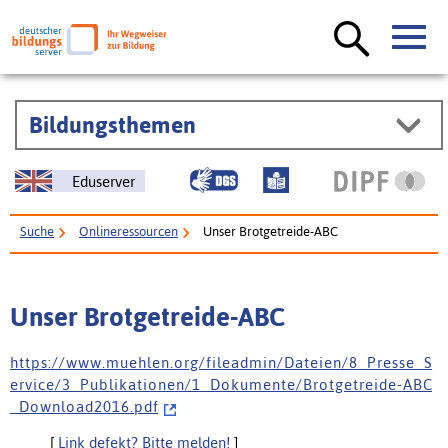
Bildungsthemen
Eduserver
Suche
Onlineressourcen
Unser Brotgetreide-ABC
Unser Brotgetreide-ABC
h t t p s : / / w w w . m u e h l e n . o r g / f i l e a d m i n / D a t e i e n / 8 _ P r e s s e _ S
e r v i c e / 3 _ P u b l i k a t i o n e n / 1 _ D o k u m e n t e / B r o t g e t r e i d e - A B C
_ D o w n l o a d 2 0 1 6 . p d f
[
Link defekt? Bitte melden!
]