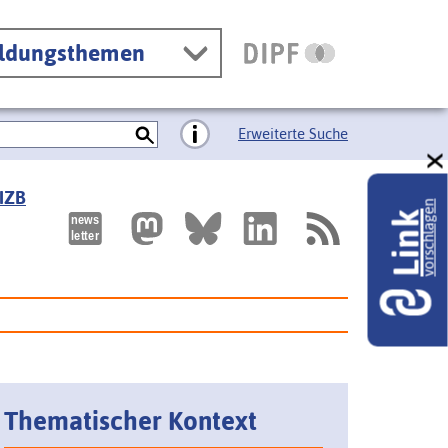
ildungsthemen
Erweiterte Suche
 IZB
vorschlagen
Link
Thematischer Kontext