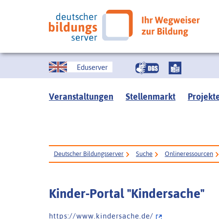
Eduserver
Veranstaltungen
Stellenmarkt
Projekt
Deutscher Bildungsserver
Suche
Onlineressourcen
Kinder-Portal "Kindersache"
h t t p s : / / w w w . k i n d e r s a c h e . d e /