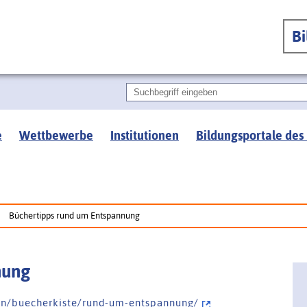
B
e
Wettbewerbe
Institutionen
Bildungsportale des
Büchertipps rund um Entspannung
nung
n e n / b u e c h e r k i s t e / r u n d - u m - e n t s p a n n u n g /