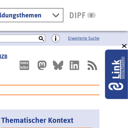
ildungsthemen
Erweiterte Suche
 IZB
vorschlagen
Link
Thematischer Kontext