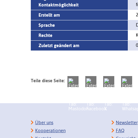
f
Kontaktmöglichkeit
2
Erstellt am
Sprache
K
Rechte
0
Zuletzt geändert am
Teile diese Seite:
Über uns
Newsletter
Kooperationen
FAQ