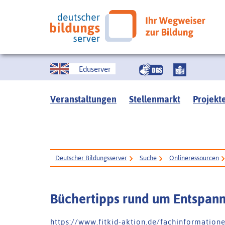
Eduserver
Veranstaltungen
Stellenmarkt
Projekt
Deutscher Bildungsserver
Suche
Onlineressourcen
Büchertipps rund um Entspan
h t t p s : / / w w w . f i t k i d - a k t i o n . d e / f a c h i n f o r m a t i o 