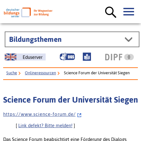
Bildungsthemen
Eduserver
Suche
Onlineressourcen
Science Forum der Universität Siegen
Science Forum der Universität Siegen
h t t p s : / / w w w . s c i e n c e - f o r u m . d e /
[
Link defekt? Bitte melden!
]
Das Science Forum beabsichtigt eine Förderung des Dialogs