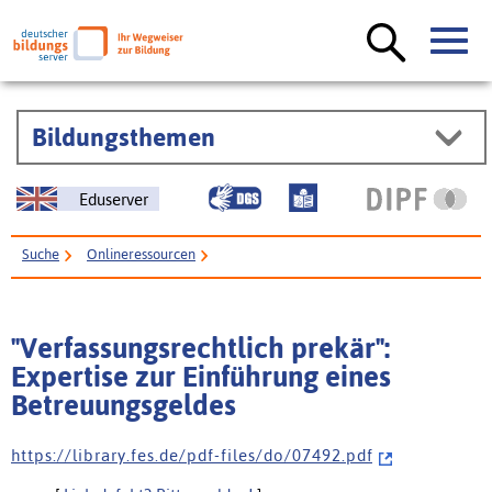
Bildungsthemen
Eduserver
Suche
Onlineressourcen
"Verfassungsrechtlich prekär": Expertise zur Einführung eines
Betreuungsgeldes
"Verfassungsrechtlich prekär":
Expertise zur Einführung eines
Betreuungsgeldes
h t t p s : / / l i b r a r y . f e s . d e / p d f - f i l e s / d o / 0 7 4 9 2 . p d f