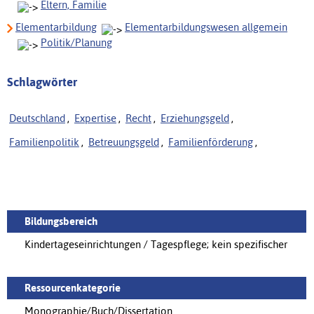
Eltern, Familie
Elementarbildung
Elementarbildungswesen allgemein
Politik/Planung
Schlagwörter
Deutschland
,
Expertise
,
Recht
,
Erziehungsgeld
,
Familienpolitik
,
Betreuungsgeld
,
Familienförderung
,
Bildungsbereich
Kindertageseinrichtungen / Tagespflege; kein spezifischer
Ressourcenkategorie
Monographie/Buch/Dissertation