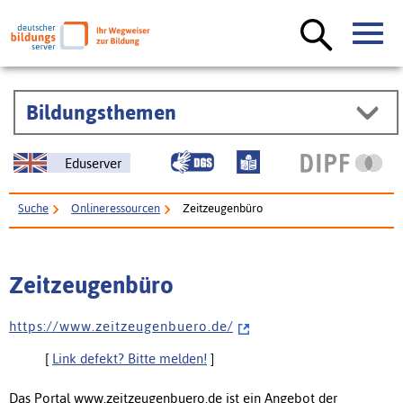
Bildungsthemen
Eduserver
Suche
Onlineressourcen
Zeitzeugenbüro
Zeitzeugenbüro
h t t p s : / / w w w . z e i t z e u g e n b u e r o . d e /
[
Link defekt? Bitte melden!
]
Das Portal www.zeitzeugenbuero.de ist ein Angebot der