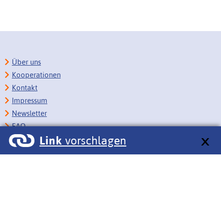
Über uns
Kooperationen
Kontakt
Impressum
Newsletter
FAQ
Link
vorschlagen
Copyright
Datenschutz
Barrierefreiheit
BITV-Feedback
Link vorschlagen
Bildungsportale des IZB