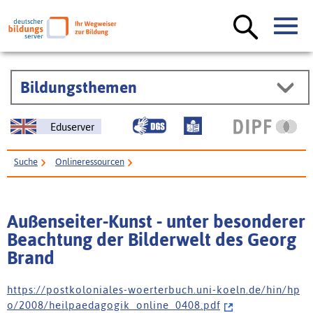
Bildungsthemen
Eduserver
Suche
Onlineressourcen
Außenseiter-Kunst - unter besonderer Beachtung der Bilderwelt des Georg
Brand
Außenseiter-Kunst - unter besonderer
Beachtung der Bilderwelt des Georg
Brand
h t t p s : / / p o s t k o l o n i a l e s - w o e r t e r b u c h . u n i - k o e l n . d e / h i n / h p
o / 2 0 0 8 / h e i l p a e d a g o g i k _ o n l i n e _ 0 4 0 8 . p d f