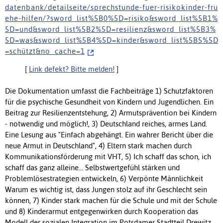
d a t e n b a n k / d e t a i l s e i t e / s p r e c h s t u n d e - f u e r - r i s i k o k i n d e r - f r u
e h e - h i l f e n / ? s w o r d _ l i s t % 5 B 0 % 5 D = r i s i k o & s w o r d _ l i s t % 5 B 1 %
5 D = u n d & s w o r d _ l i s t % 5 B 2 % 5 D = r e s i l i e n z & s w o r d _ l i s t % 5 B 3 %
5 D = w a s & s w o r d _ l i s t % 5 B 4 % 5 D = k i n d e r & s w o r d _ l i s t % 5 B 5 % 5 D
= s c h ü t z t & n o _ c a c h e = 1
[
Link defekt? Bitte melden!
]
Die Dokumentation umfasst die Fachbeiträge 1) Schutzfaktoren
für die psychische Gesundheit von Kindern und Jugendlichen. Ein
Beitrag zur Resilienzentstehung, 2) Armutsprävention bei Kindern
- notwendig und möglich!, 3) Deutschland reiches, armes Land.
Eine Lesung aus "Einfach abgehängt. Ein wahrer Bericht über die
neue Armut in Deutschland", 4) Eltern stark machen durch
Kommunikationsförderung mit VHT, 5) Ich schaff das schon, ich
schaff das ganz alleine... Selbstwertgefühl stärken und
Problemlösestrategien entwickeln, 6) Verpönte Männlichkeit
Warum es wichtig ist, dass Jungen stolz auf ihr Geschlecht sein
können, 7) Kinder stark machen für die Schule und mit der Schule
und 8) Kinderarmut entgegenwirken durch Kooperation das
Modell der sozialen Integration im Potsdamer Stadtteil Drewitz.