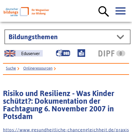
Bildungsthemen
Eduserver
Suche
Onlineressourcen
Risiko und Resilienz - Was Kinder schützt?: Dokumentation der Fachtagung
6. November 2007 in Potsdam
Risiko und Resilienz - Was Kinder
schützt?: Dokumentation der
Fachtagung 6. November 2007 in
Potsdam
h t t p s : / / w w w . g e s u n d h e i t l i c h e - c h a n c e n g l e i c h h e i t . d e / p r a x i s