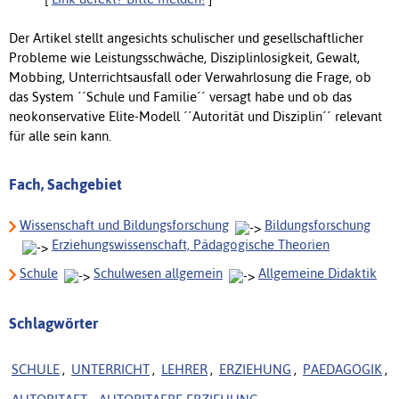
Der Artikel stellt angesichts schulischer und gesellschaftlicher
Probleme wie Leistungsschwäche, Disziplinlosigkeit, Gewalt,
Mobbing, Unterrichtsausfall oder Verwahrlosung die Frage, ob
das System ´´Schule und Familie´´ versagt habe und ob das
neokonservative Elite-Modell ´´Autorität und Disziplin´´ relevant
für alle sein kann.
Fach, Sachgebiet
Wissenschaft und Bildungsforschung
Bildungsforschung
Erziehungswissenschaft, Pädagogische Theorien
Schule
Schulwesen allgemein
Allgemeine Didaktik
Schlagwörter
SCHULE
,
UNTERRICHT
,
LEHRER
,
ERZIEHUNG
,
PAEDAGOGIK
,