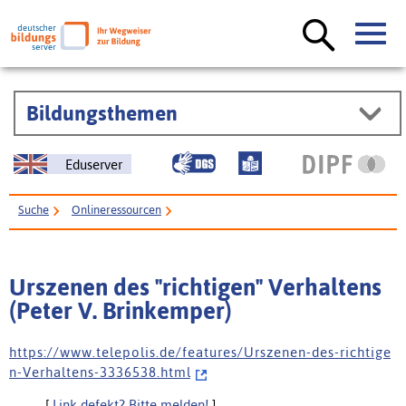
Bildungsthemen
Eduserver
Suche
Onlineressourcen
Urszenen des "richtigen" Verhaltens (Peter V. Brinkemper)
Urszenen des "richtigen" Verhaltens
(Peter V. Brinkemper)
h t t p s : / / w w w . t e l e p o l i s . d e / f e a t u r e s / U r s z e n e n - d e s - r i c h t i g e
n - V e r h a l t e n s - 3 3 3 6 5 3 8 . h t m l
[
Link defekt? Bitte melden!
]