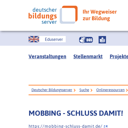
Eduserver
Veranstaltungen
Stellenmarkt
Projekt
Deutscher Bildungsserver
Suche
Onlineressourcen
MOBBING - SCHLUSS DAMIT!
h t t p s : / / m o b b i n g - s c h l u s s - d a m i t . d e /