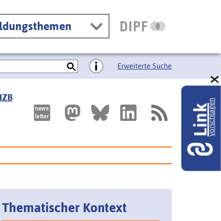
ildungsthemen
Erweiterte Suche
 IZB
vorschlagen
Link
Thematischer Kontext