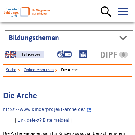
Bildungsthemen
Eduserver
Suche
Onlineressourcen
Die Arche
Die Arche
h t t p s : / / w w w . k i n d e r p r o j e k t - a r c h e . d e /
[
Link defekt? Bitte melden!
]
Die Arche engagiert sich für Kinder aus sozial benachteiligtem